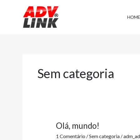
Ir
para
HOM
o
conteúdo
Sem categoria
Olá, mundo!
Olá,
mundo!
1 Comentário
/
Sem categoria
/
adm_ad